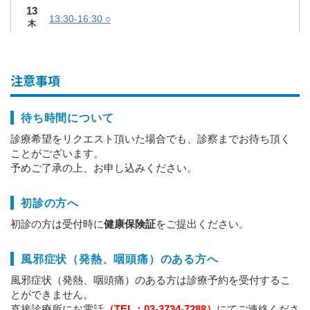
13
13:30-16:30 ○
木
8:30-12:00 ○
14
金
13:30-16:30 ○
注意事項
15
土
待ち時間について
診療希望をリクエスト頂いた場合でも、診察までお待ち頂く
16
ことがございます。
日
予めご了承の上、お申し込みください。
17
9:00-12:00 女性医師 ○
初診の方へ
月
初診の方は受付時に
健康保険証
をご提出ください。
8:30-12:00 ○
18
火
13:30-16:30 ○
風邪症状（発熱、咽頭痛）のある方へ
9:00-12:00 ○
風邪症状（発熱、咽頭痛）のある方は診療予約を受付するこ
19
とができません。
13:30-16:30 ○
水
直接診療所にお電話
（TEL：03-3734-7288）
にてご連絡くださ