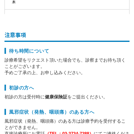
木
14
8:30-12:00 ○
金
注意事項
15
土
待ち時間について
16
診療希望をリクエスト頂いた場合でも、診察までお待ち頂く
日
ことがございます。
予めご了承の上、お申し込みください。
17
月
初診の方へ
18
初診の方は受付時に
健康保険証
をご提出ください。
火
19
風邪症状（発熱、咽頭痛）のある方へ
水
風邪症状（発熱、咽頭痛）のある方は診療予約を受付するこ
とができません。
20
直接診療所にお電話
（TEL：03-3734-7288）
にてご連絡くださ