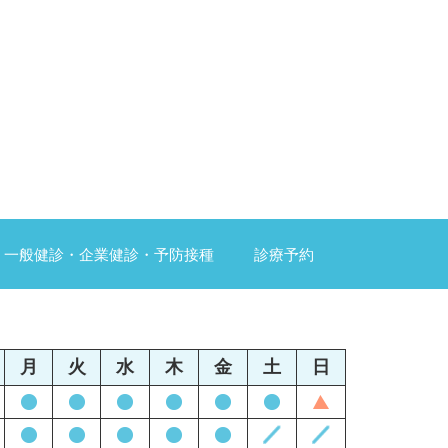
一般健診・企業健診・予防接種
診療予約
月
火
水
木
金
土
日