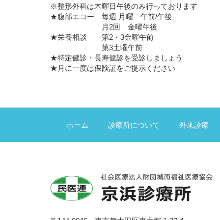
※整形外科は木曜日午後のみ行っております
★腹部エコー 毎週 月曜 午前/午後
月2回 金曜午後
★栄養相談 第2・3金曜午前
第3土曜午前
★特定健診・長寿健診を受診しましょう
★月に一度は保険証をご提示ください
ホーム
診療所について
外来診療