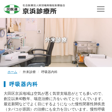
外来診療
ホーム
外来診療
呼吸器内科
呼吸器内科
大田区京浜地域は空気が悪く気管支喘息がとても多いので、
創立以来40数年、喘息治療に力をいれてとりくんでいます。
最近新聞などでよく目にするようになった慢性閉塞性肺疾患
（タバコが原因）の治療にも全力を注いでいます。慢性呼吸