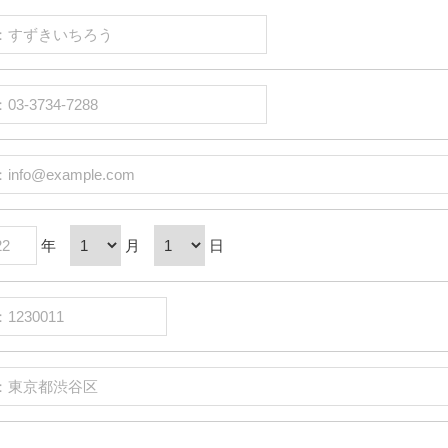
年
月
日